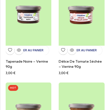
AJOUTER AU PANIER
AJOUTER AU PANIER
Tapenade Noire – Verrine
Délice De Tomate Séchée
90g
– Verrine 90g
3,00
€
3,00
€
HOT