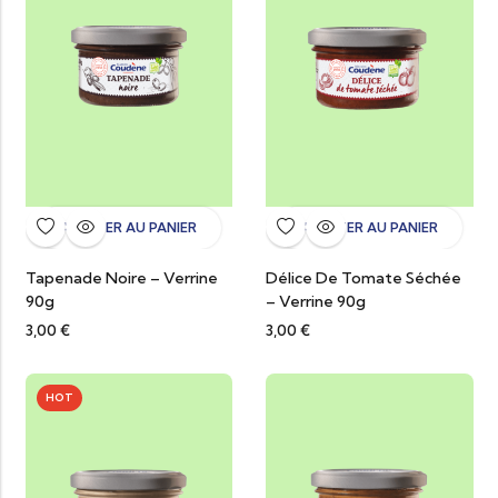
AJOUTER AU PANIER
AJOUTER AU PANIER
Tapenade Noire – Verrine
Délice De Tomate Séchée
90g
– Verrine 90g
3,00
€
3,00
€
HOT