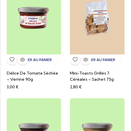
AJOUTER AU PANIER
AJOUTER AU PANIER
Délice De Tomate Séchée
Mini-Toasts Grillés 7
– Verrine 90g
Céréales – Sachet 75g
3,00
€
2,80
€