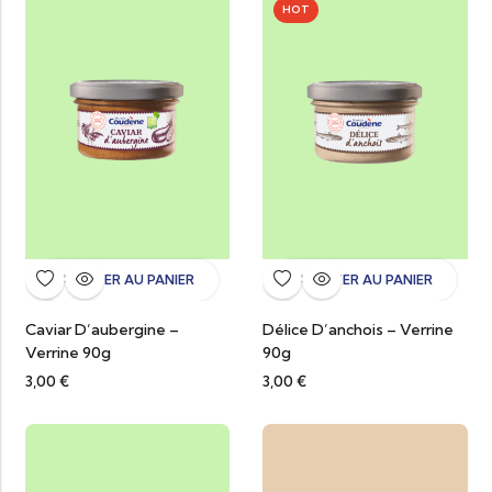
HOT
AJOUTER AU PANIER
AJOUTER AU PANIER
Caviar D’aubergine –
Délice D’anchois – Verrine
Verrine 90g
90g
3,00
€
3,00
€