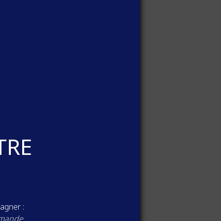
rue.
TRE
agner :
mmande