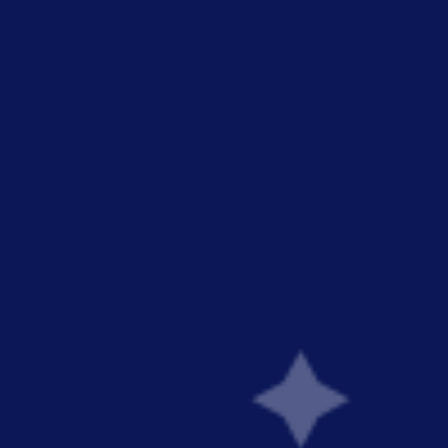
LIVRAISON OFFERTE À PARTIR DE
100€ D'ACHAT
ccueil
Boutique
Maison Coudène
Recettes
Bl