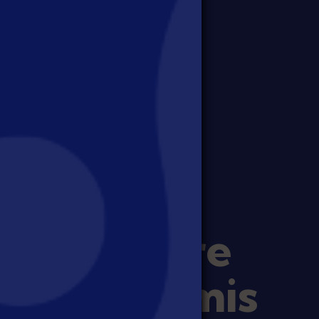
avoir-faire
anal transmis