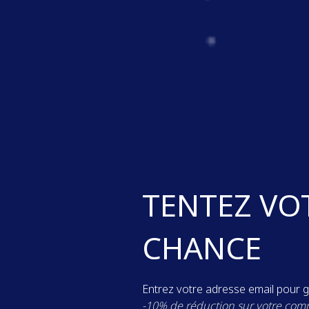
ans,
ue de la brandade de mo
 génération en génération, à la
e, pour des moments de partage
TENTEZ VO
CHANCE
Entrez votre adresse email pour g
-10% de réduction sur votre co