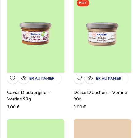
HOT
AJOUTER AU PANIER
AJOUTER AU PANIER
Caviar D’aubergine –
Délice D’anchois – Verrine
Verrine 90g
90g
3,00
€
3,00
€