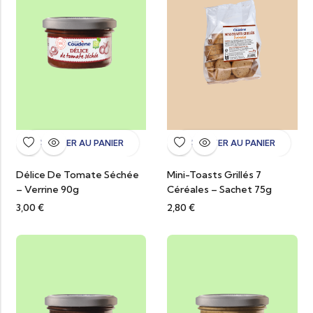
AJOUTER AU PANIER
AJOUTER AU PANIER
Délice De Tomate Séchée
Mini-Toasts Grillés 7
– Verrine 90g
Céréales – Sachet 75g
3,00
€
2,80
€