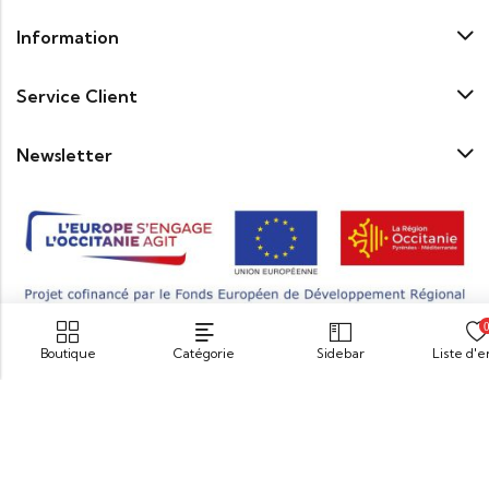
Information
Service Client
Newsletter
Boutique
Catégorie
Sidebar
Liste d'
© 2026
Maison Coudène
. Tous droits réservés.
« Pour votre santé pratiquez une activité physique régulière.
www.mangerbouger.fr
»