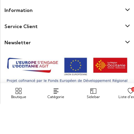
Information
Service Client
Newsletter
Boutique
Catégorie
Sidebar
Liste d'
© 2026
Maison Coudène
. Tous droits réservés.
« Pour votre santé pratiquez une activité physique régulière.
www.mangerbouger.fr
»