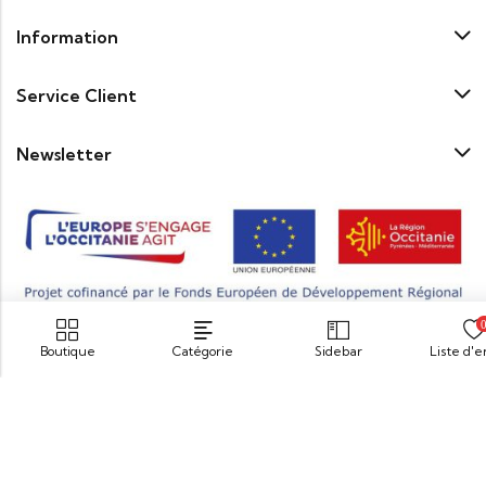
Information
Service Client
Newsletter
Boutique
Catégorie
Sidebar
Liste d'
© 2026
Maison Coudène
. Tous droits réservés.
« Pour votre santé pratiquez une activité physique régulière.
www.mangerbouger.fr
»