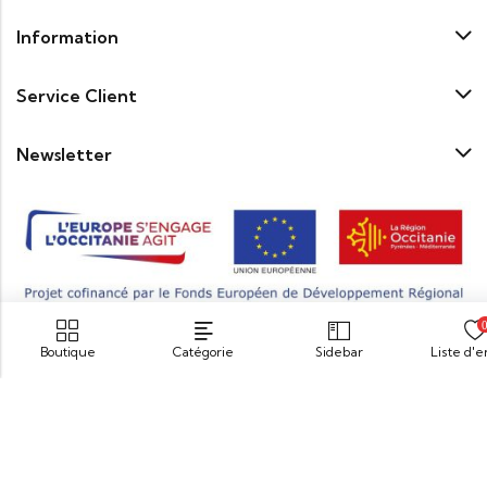
Information
Service Client
Newsletter
Boutique
Catégorie
Sidebar
Liste d'
© 2026
Maison Coudène
. Tous droits réservés.
« Pour votre santé pratiquez une activité physique régulière.
www.mangerbouger.fr
»