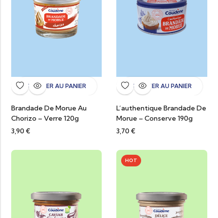
AJOUTER AU PANIER
AJOUTER AU PANIER
Brandade De Morue Au
L’authentique Brandade De
Chorizo – Verre 120g
Morue – Conserve 190g
3,90
€
3,70
€
HOT