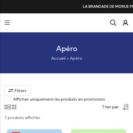
DE DE MORUE PRÉFÉRÉE DES GOURMANDS, N°1 DANS LES CŒURS ET DANS 
Apéro
Accueil
»
Apéro
Filters
Afficher uniquement les produits en promotion
Trier par :
7 produits affichés