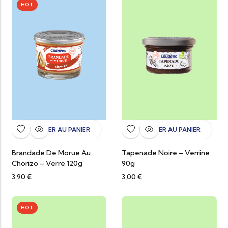
HOT
AJOUTER AU PANIER
AJOUTER AU PANIER
Brandade De Morue Au
Tapenade Noire – Verrine
Chorizo – Verre 120g
90g
3,90
€
3,00
€
HOT