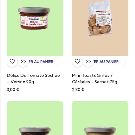
AJOUTER AU PANIER
AJOUTER AU PANIER
Délice De Tomate Séchée
Mini-Toasts Grillés 7
– Verrine 90g
Céréales – Sachet 75g
3,00
€
2,80
€