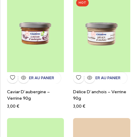
HOT
AJOUTER AU PANIER
AJOUTER AU PANIER
Caviar D’aubergine –
Délice D’anchois – Verrine
Verrine 90g
90g
3,00
€
3,00
€