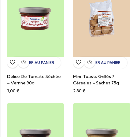
AJOUTER AU PANIER
AJOUTER AU PANIER
Délice De Tomate Séchée
Mini-Toasts Grillés 7
– Verrine 90g
Céréales – Sachet 75g
3,00
€
2,80
€