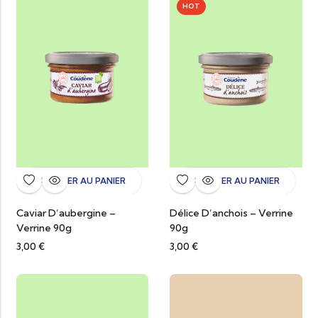
HOT
AJOUTER AU PANIER
AJOUTER AU PANIER
Caviar D’aubergine –
Délice D’anchois – Verrine
Verrine 90g
90g
3,00
€
3,00
€