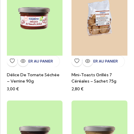
AJOUTER AU PANIER
AJOUTER AU PANIER
Délice De Tomate Séchée
Mini-Toasts Grillés 7
– Verrine 90g
Céréales – Sachet 75g
3,00
€
2,80
€