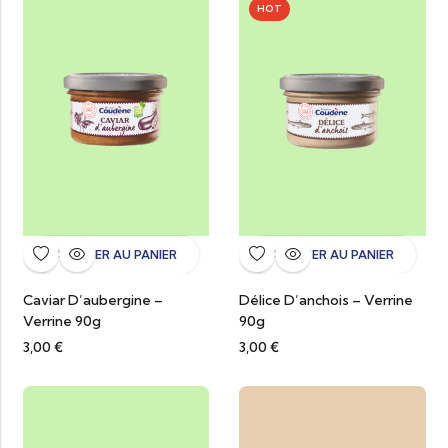
HOT
AJOUTER AU PANIER
AJOUTER AU PANIER
Caviar D’aubergine –
Délice D’anchois – Verrine
Verrine 90g
90g
3,00
€
3,00
€